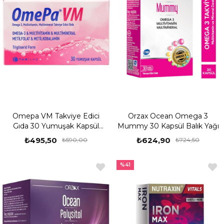
Omepa VM Takviye Edici
Orzax Ocean Omega 3
Gıda 30 Yumuşak Kapsül
Mummy 30 Kapsül Balık Yağı
Balık Yağı
₺495,50
₺624,90
₺590,00
₺724,50
%41