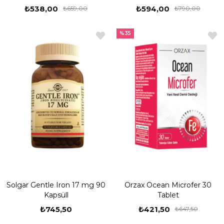
₺538,00
₺594,00
₺659,00
₺790,00
%35
Solgar Gentle Iron 17 mg 90
Orzax Ocean Microfer 30
Kapsüll
Tablet
₺745,50
₺421,50
₺647,50