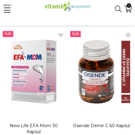
0
MENU
Anasayfa
Anne - Bebek
Anne Gıda Takviyeleri
Hamilelik Süreci & Sonrası
Sıralama
Filtreleme
%18
%25
New Life EFA Mom 30
Osende Demir C 60 Kapsül
Kapsül