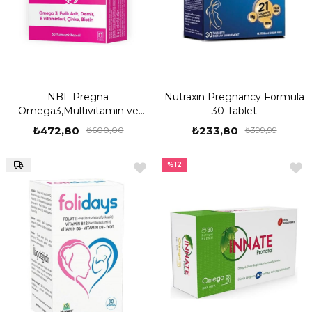
NBL Pregna
Nutraxin Pregnancy Formula
Omega3,Multivitamin ve
30 Tablet
Multimineral 30 Yumuşak
₺472,80
₺233,80
₺600,00
₺399,99
Kapsül
%12