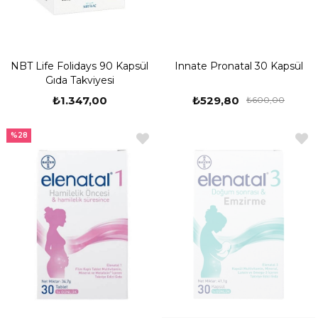
NBT Life Folidays 90 Kapsül
Innate Pronatal 30 Kapsül
Gıda Takviyesi
₺1.347,00
₺529,80
₺600,00
%28