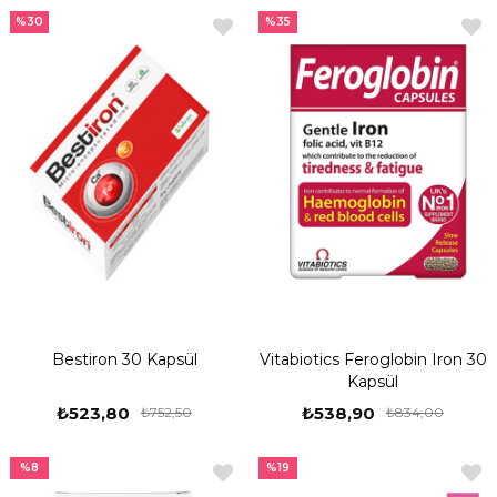
%30
%35
Bestiron 30 Kapsül
Vitabiotics Feroglobin Iron 30
Kapsül
₺523,80
₺538,90
₺752,50
₺834,00
%8
%19