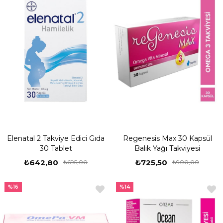
Elenatal 2 Takviye Edici Gıda
Regenesis Max 30 Kapsül
30 Tablet
Balık Yağı Takviyesi
₺642,80
₺725,50
₺695,00
₺900,00
%16
%14