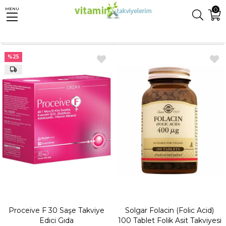
0
MENU
Anasayfa
Takviyeler
Folik Asit
Sıralama
Filtreleme
%25
Proceive F 30 Saşe Takviye
Solgar Folacin (Folic Acid)
Edici Gıda
100 Tablet Folik Asit Takviyesi