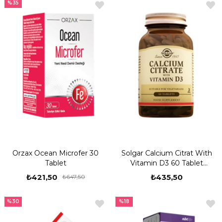
%35
Orzax Ocean Microfer 30
Solgar Calcium Citrat With
Tablet
Vitamin D3 60 Tablet
Kalsiyum Takviyesi
₺421,50
₺435,50
₺647,50
%30
%18