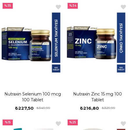
%35
%34
Nutraxin Selenium 100 mcg
Nutraxin Zinc 15 mg 100
100 Tablet
Tablet
₺227,50
₺216,80
₺349,99
₺329,99
%15
%25