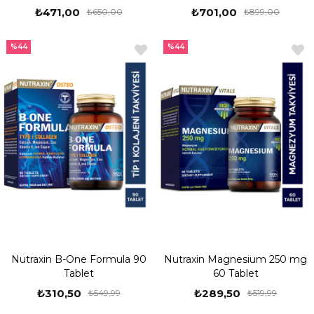
₺471,00
₺701,00
₺650,00
₺899,00
%44
%44
Nutraxin B-One Formula 90
Nutraxin Magnesium 250 mg
Tablet
60 Tablet
₺310,50
₺289,50
₺549,99
₺519,99