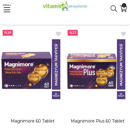
0
MENU
Anasayfa
Mineraller
Sıralama
Filtreleme
%28
%22
Magnimore 60 Tablet
Magnimore Plus 60 Tablet