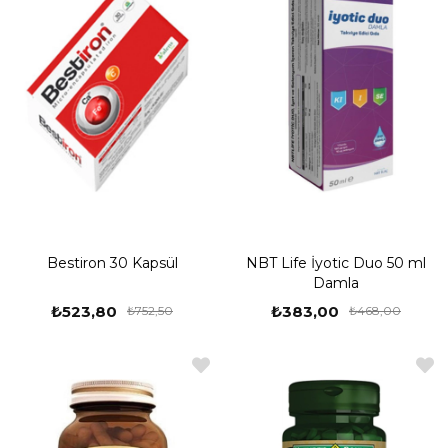
Bestiron 30 Kapsül
NBT Life İyotic Duo 50 ml
Damla
₺523,80
₺383,00
₺752,50
₺468,00