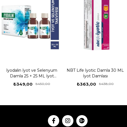
İyodalin İyot ve Selenyum
NBT Life İyotic Damla 30 ML
Damla 25 + 25 ML İyot
İyot Damlası
Damlası
₺349,00
₺363,00
₺450,00
₺438,00