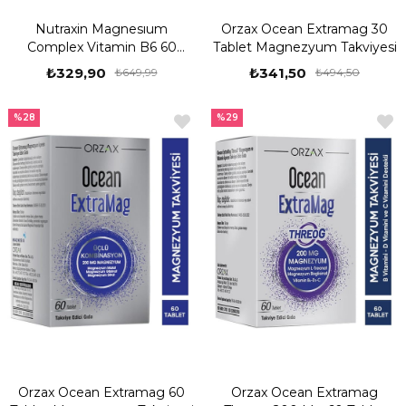
Nutraxin Magnesıum
Orzax Ocean Extramag 30
Complex Vitamin B6 60
Tablet Magnezyum Takviyesi
Tablet
₺329,90
₺341,50
₺649,99
₺494,50
%28
%29
Orzax Ocean Extramag 60
Orzax Ocean Extramag