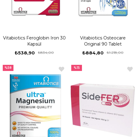
Vitabiotics Feroglobin Iron 30
Vitabiotics Osteocare
Kapsül
Original 90 Tablet
₺538,90
₺884,80
₺834,00
₺1.218,00
%58
%15