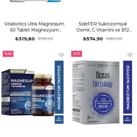
Vitabiotics Ultra Magnesium
SideFER Sukrozomiyal
60 Tablet Magnezyum
Demir, C Vitamini ve B12
İçeren Gıda Takviyesi
Vitamini 30 Kapsül
₺319,80
₺574,90
₺769,00
₺680,00
%49
%31