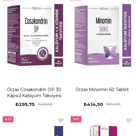
Orzax Cosakondrin OP 30
Orzax Minomin 60 Tablet
Kapsül Kalsiyum Takviyesi
₺295,75
₺414,50
₺424,50
₺534,50
%22
%17