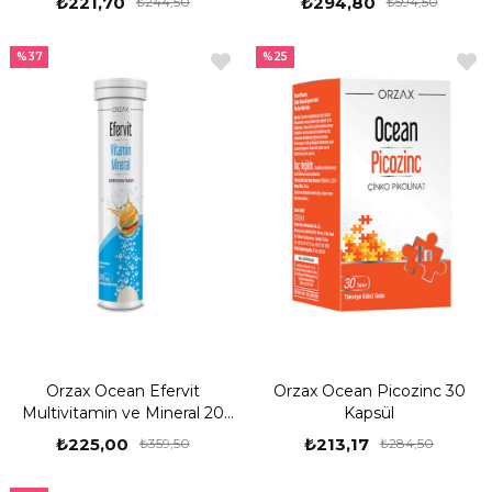
₺221,70
₺294,80
₺244,50
₺594,50
%37
%25
Orzax Ocean Efervit
Orzax Ocean Picozinc 30
Multivitamin ve Mineral 20
Kapsül
Tablet
₺225,00
₺213,17
₺359,50
₺284,50