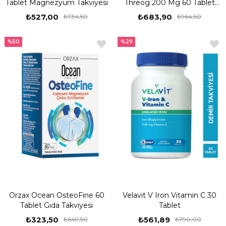
Tablet Magnezyum Takviyesi
Threog 200 Mg 60 Tablet
Magnezyum Takviyesi
₺527,00
₺683,90
₺734,50
₺964,50
%50
%29
Orzax Ocean OsteoFine 60
Velavit V Iron Vitamin C 30
Tablet Gıda Takviyesi
Tablet
₺323,50
₺561,89
₺649,50
₺790,00