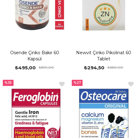
Osende Çinko Bakır 60
Newvit Çinko Pikolinat 60
Kapsül
Tablet
₺495,00
₺294,50
₺599,00
₺650,00
%35
%27