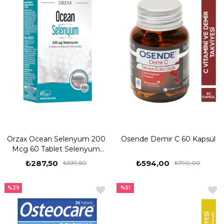
Orzax Ocean Selenyum 200
Osende Demir C 60 Kapsül
Mcg 60 Tablet Selenyum
Takviyesi
₺287,50
₺594,00
₺339,50
₺790,00
%29
%51