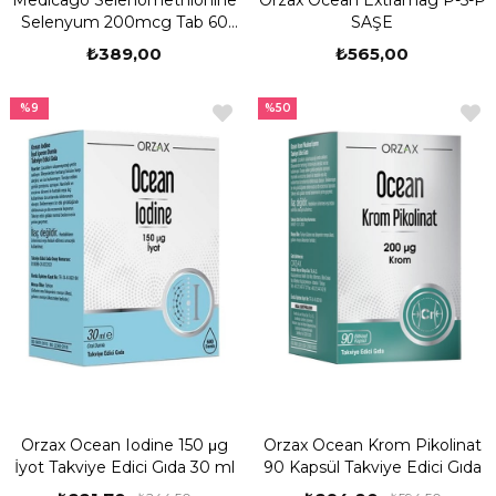
Medicago Selenomethionine
Orzax Ocean Extramag P-5-P
Selenyum 200mcg Tab 60
SAŞE
Tablet
₺389,00
₺565,00
%9
%50
Orzax Ocean Iodine 150 μg
Orzax Ocean Krom Pikolinat
İyot Takviye Edici Gıda 30 ml
90 Kapsül Takviye Edici Gıda