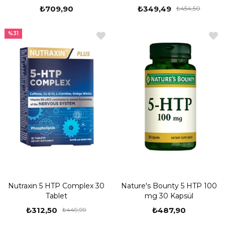
₺709,90
₺349,49
₺454,50
%31
Nutraxin 5 HTP Complex 30
Nature's Bounty 5 HTP 100
Tablet
mg 30 Kapsül
₺312,50
₺487,90
₺449,99