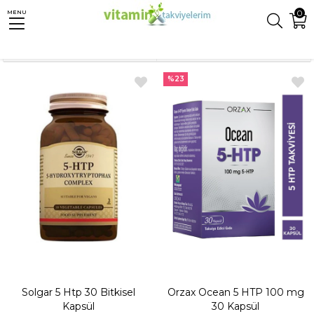
0
MENU
Anasayfa
Takviyeler
5-HTP
Sıralama
Filtreleme
%23
Solgar 5 Htp 30 Bitkisel
Orzax Ocean 5 HTP 100 mg
Kapsül
30 Kapsül