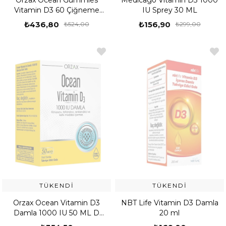
Orzax Ocean Gummies
Medicago Vitamin D3 1000
Vitamin D3 60 Çiğneme
IU Sprey 30 ML
Form
₺436,80
₺156,90
₺524,00
₺299,00
TÜKENDI
TÜKENDI
Orzax Ocean Vitamin D3
NBT Life Vitamin D3 Damla
Damla 1000 IU 50 ML D
20 ml
Vitamini Takviyesi