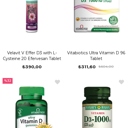
Velavit V Effer D3 with L-
Vitabiotics Ultra Vitamin D 96
Cysteine 20 Efervesan Tablet
Tablet
₺390,00
₺311,60
₺604,00
%32