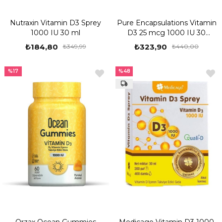
Nutraxin Vitamin D3 Sprey
Pure Encapsulations Vitamin
1000 IU 30 ml
D3 25 mcg 1000 IU 30
Kapsül
₺184,80
₺323,90
₺349,99
₺440,00
%17
%48