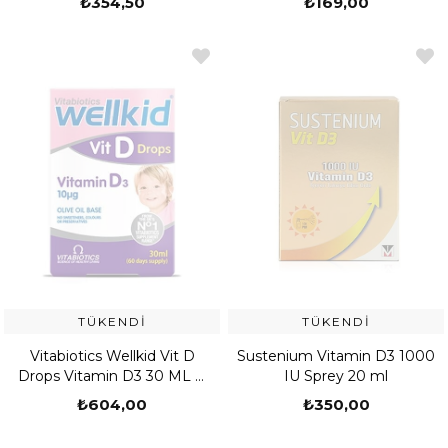
₺354,50
₺169,00
TÜKENDI
TÜKENDI
Vitabiotics Wellkid Vit D
Sustenium Vitamin D3 1000
Drops Vitamin D3 30 ML D
IU Sprey 20 ml
Vitamini İçeren Takviye Edici
₺604,00
₺350,00
Gıda