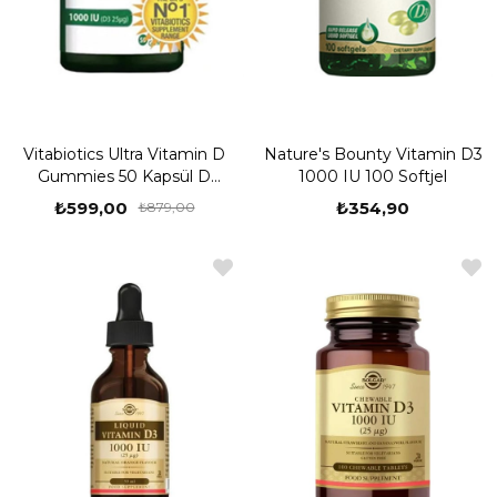
Vitabiotics Ultra Vitamin D
Nature′s Bounty Vitamin D3
Gummies 50 Kapsül D
1000 IU 100 Softjel
Vitamini İçeren Gıda
₺599,00
₺354,90
₺879,00
Takviyesi