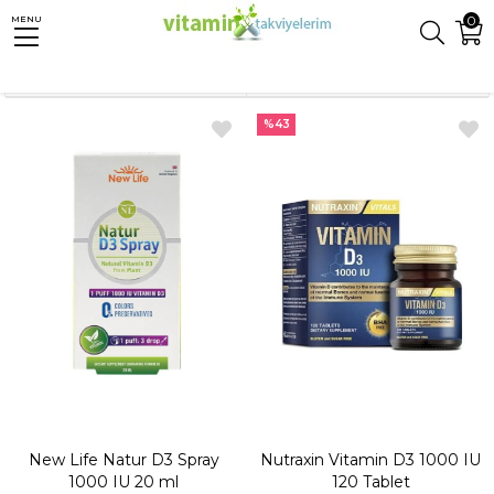
0
MENU
Anasayfa
Vitaminler
D Vitamini
Sıralama
Filtreleme
%43
New Life Natur D3 Spray
Nutraxin Vitamin D3 1000 IU
1000 IU 20 ml
120 Tablet