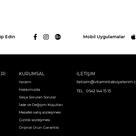
ip Edin
Mobil Uygulamalar
ERİ
KURUMSAL
İLETİŞİM
Yardım
iletisim@vitamintakviyelerim
Hakkımızda
TEL : 0542 144 15 15
Sıkça Sorulan Sorular
İade ve Değişim Koşulları
Mesafeli satış sözleşmesi
Gizlilik sözleşmesi
Orijinal Ürün Garantisi