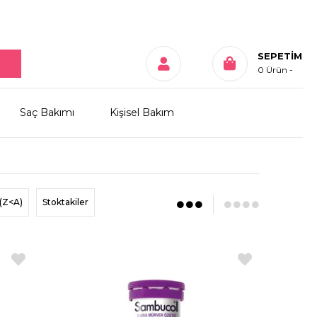
SEPETIM
0
Ürün
Saç Bakımı
Kişisel Bakım
(Z<A)
Stoktakiler