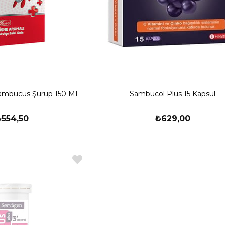
Sambucus Şurup 150 ML
Sambucol Plus 15 Kapsül
₺554,50
₺629,00