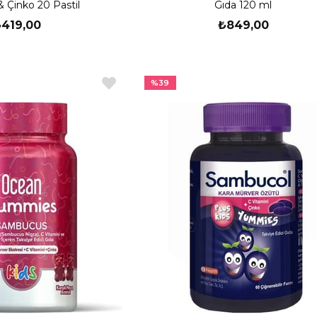
& Çinko 20 Pastil
Gıda 120 ml
419,00
₺849,00
%39