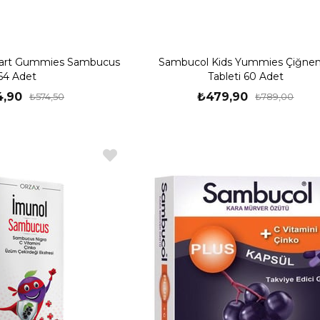
art Gummies Sambucus
Sambucol Kids Yummies Çiğn
64 Adet
Tableti 60 Adet
,90
₺479,90
₺574,50
₺789,00