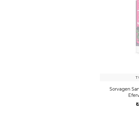
T
Sorvagen Sam
Efer
₺