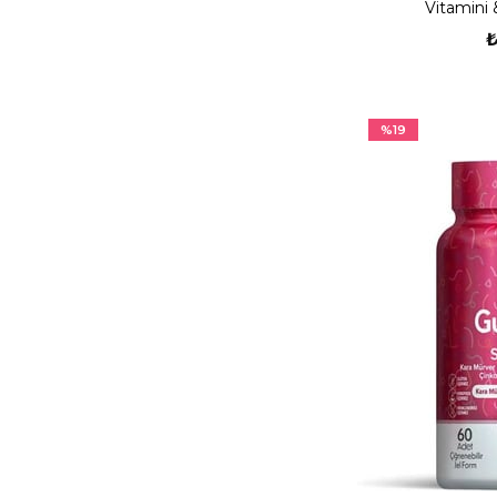
Vitamini 
₺
%19