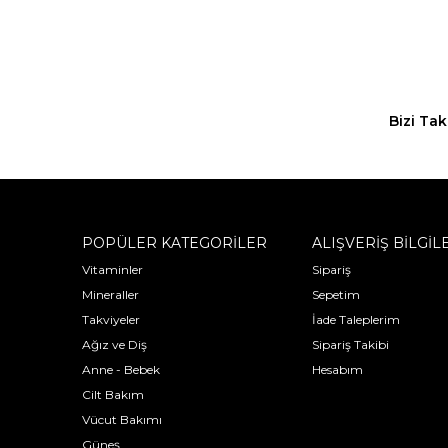
Bizi Tak
POPÜLER KATEGORİLER
ALIŞVERİŞ BİLGİL
Vitaminler
Sipariş
Mineraller
Sepetim
Takviyeler
İade Taleplerim
Ağız ve Diş
Sipariş Takibi
Anne - Bebek
Hesabım
Cilt Bakım
Vücut Bakımı
Güneş