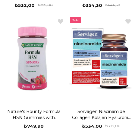
₺532,00
₺354,30
₺799,00
₺444,50
%41
Nature's Bounty Formula
Sorvagen Niacinamide
HSN Gummies with
Collagen Kolajen Hyaluronic
Hyaluronic Acid 60
Acid 60 Tablet
₺749,90
₺534,00
₺899,00
Çiğnenebilir Form