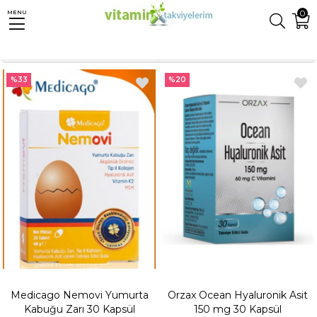
0
MENU
Anasayfa
Takviyeler
Hyalüronik Asit (Hyaluronic Acid)
Sıralama
Filtreleme
%33
%20
Medicago Nemovi Yumurta
Orzax Ocean Hyaluronik Asit
Kabuğu Zarı 30 Kapsül
150 mg 30 Kapsül