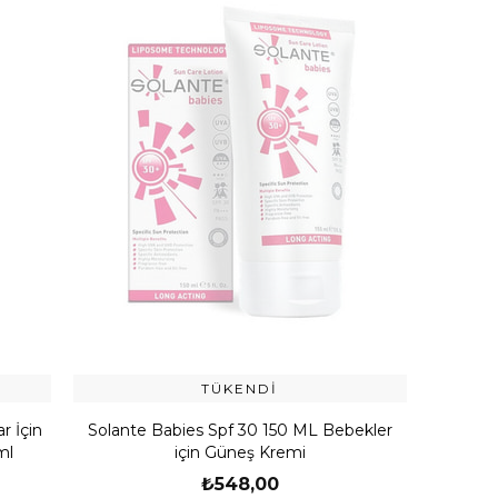
TÜKENDI
r İçin
Solante Babies Spf 30 150 ML Bebekler
ml
için Güneş Kremi
₺548,00