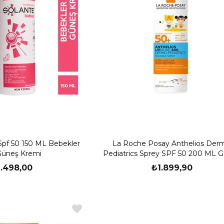
Spf 50 150 ML Bebekler
La Roche Posay Anthelios Der
 Güneş Kremi
Pediatrics Sprey SPF 50 200 ML 
Koruyucu Sprey
1.498,00
₺1.899,90