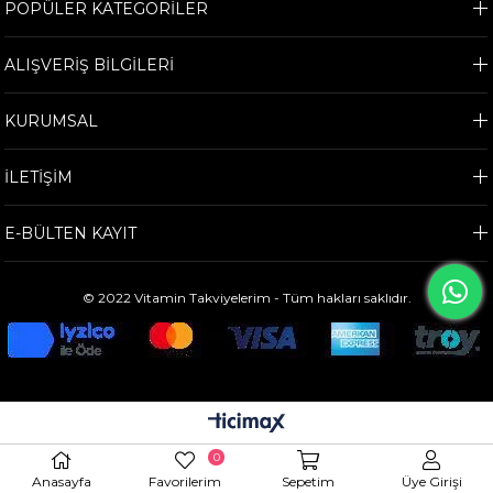
POPÜLER KATEGORİLER
ALIŞVERİŞ BİLGİLERİ
KURUMSAL
İLETİŞİM
E-BÜLTEN KAYIT
© 2022 Vitamin Takviyelerim - Tüm hakları saklıdır.
0
Anasayfa
Favorilerim
Sepetim
Üye Girişi